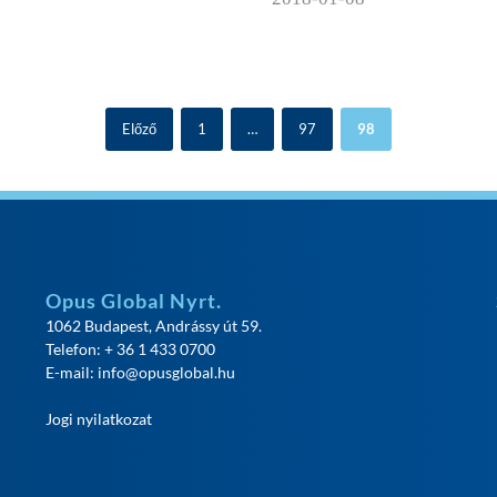
Előző
1
…
97
98
Opus Global Nyrt.
1062 Budapest, Andrássy út 59.
Telefon: + 36 1 433 0700
E-mail:
info@opusglobal.hu
Jogi nyilatkozat