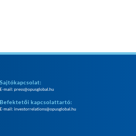
Sajtókapcsolat:
E-mail:
press@opusglobal.hu
Befektetői kapcsolattartó:
E-mail:
investorrelations@opusglobal.hu