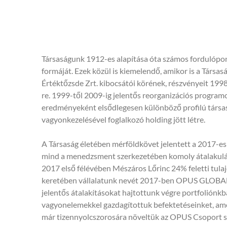
Társaságunk 1912-es alapítása óta számos fordulópont
formáját. Ezek közül is kiemelendő, amikor is a Társasá
Értéktőzsde Zrt. kibocsátói körének, részvényeit 1998.
re. 1999-től 2009-ig jelentős reorganizációs program
eredményeként elsődlegesen különböző profilú társas
vagyonkezelésével foglalkozó holding jött létre.
A Társaság életében mérföldkövet jelentett a 2017-es 
mind a menedzsment szerkezetében komoly átalakulá
2017 első félévében Mészáros Lőrinc 24% feletti tulaj
keretében vállalatunk nevét 2017-ben OPUS GLOBAL N
jelentős átalakításokat hajtottunk végre portfoliónkb
vagyonelemekkel gazdagítottuk befektetéseinket, a
már tizennyolcszorosára növeltük az OPUS Csoport sa