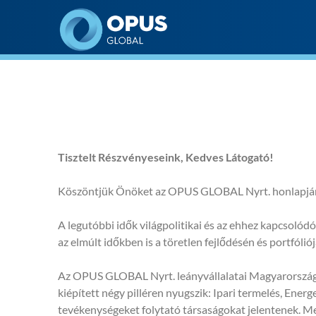
Opus Global Nyrt
Tisztelt Részvényeseink, Kedves Látogató!
Köszöntjük Önöket az OPUS GLOBAL Nyrt. honlapjá
A legutóbbi idők világpolitikai és az ehhez kapcsolód
az elmúlt időkben is a töretlen fejlődésén és portfól
Az OPUS GLOBAL Nyrt. leányvállalatai Magyarország s
kiépített négy pilléren nyugszik: Ipari termelés, Ene
tevékenységeket folytató társaságokat jelentenek. Me