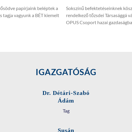
södve papírjaink beléptek a
Sokszínű befektetéseinknek kös
is tagja vagyunk a BÉT kiemelt
rendelkező tőzsdei Társasággá vá
OPUS Csoport hazai gazdaságban
IGAZGATÓSÁG
Dr. Détári-Szabó
Ádám
Tag
Susán