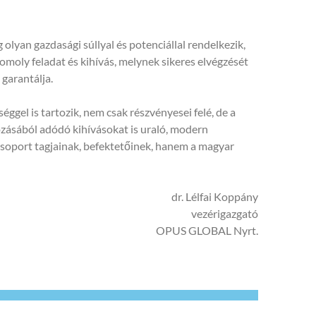
olyan gazdasági súllyal és potenciállal rendelkezik,
omoly feladat és kihívás, melynek sikeres elvégzését
 garantálja.
gel is tartozik, nem csak részvényesei felé, de a
tozásából adódó kihívásokat is uraló, modern
csoport tagjainak, befektetőinek, hanem a magyar
dr. Lélfai Koppány
vezérigazgató
OPUS GLOBAL Nyrt.