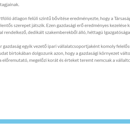
tagjainak.
fólió átlagon felüli szintű bővítése eredményezte, hogy a Társaság 
entős szerepet játszik. Ezen gazdasági erő eredményes kezelése k
 rendelkező, dedikált szakemberekből álló, héttagú Igazgatósága
zdaság egyik vezető ipari vállalatcsoportjaként komoly felelősség
égtudat birtokában dolgozunk azon, hogy a gazdasági környezet vál
 előremutató, megelőzi korát és érteket teremt nemcsak a vállalt