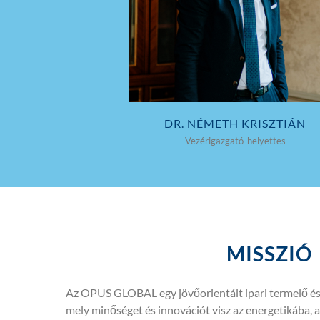
DR. NÉMETH KRISZTIÁN
Vezérigazgató-helyettes
MISSZIÓ
Az OPUS GLOBAL egy jövőorientált ipari termelő és 
mely minőséget és innovációt visz az energetikába, az