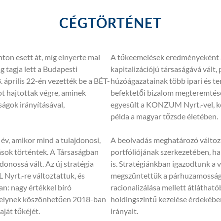
CÉGTÖRTÉNET
on esett át, míg elnyerte mai
A tőkeemelések eredményeként 
g tagja lett a Budapesti
kapitalizációjú társaságává vált
 április 22-én vezették be a BÉT-
húzóágazatainak több ipari és ter
ot hajtottak végre, aminek
befektetői bizalom megteremtés
ágok irányításával,
egyesült a KONZUM Nyrt.-vel, ké
példa a magyar tőzsde életében.
év, amikor mind a tulajdonosi,
A beolvadás meghatározó válto
sok történtek. A Társaságban
portfóliójának szerkezetében, 
donossá vált. Az új stratégia
is. Stratégiánkban igazodtunk a 
yrt.-re változtattuk, és
megszüntettük a párhuzamosságok
an: nagy értékkel bíró
racionalizálása mellett átláthat
melynek köszönhetően 2018-ban
holdingszintű kezelése érdekében
ját tőkéjét.
irányait.