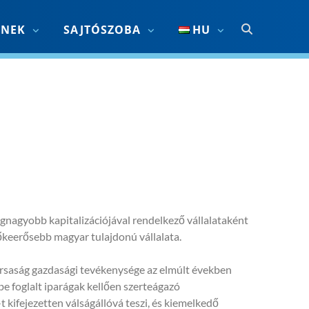
KNEK
SAJTÓSZOBA
HU
egnagyobb kapitalizációjával rendelkező vállalataként
tőkeerősebb magyar tulajdonú vállalata.
ársaság gazdasági tevékenysége az elmúlt években
be foglalt iparágak kellően szerteágazó
kifejezetten válságállóvá teszi, és kiemelkedő