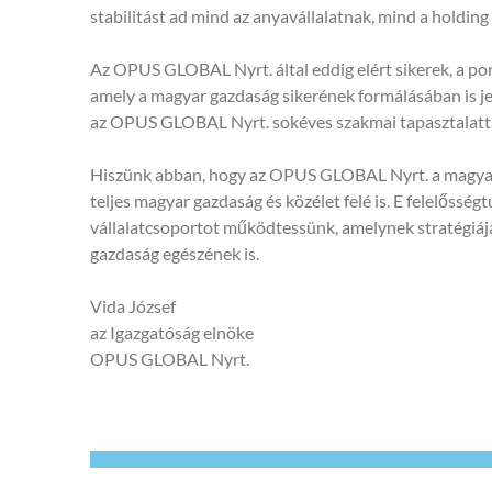
stabilitást ad mind az anyavállalatnak, mind a holding 
Az OPUS GLOBAL Nyrt. által eddig elért sikerek, a port
amely a magyar gazdaság sikerének formálásában is jel
az OPUS GLOBAL Nyrt. sokéves szakmai tapasztalattal
Hiszünk abban, hogy az OPUS GLOBAL Nyrt. a magyar ga
teljes magyar gazdaság és közélet felé is. E felelőss
vállalatcsoportot működtessünk, amelynek stratégiája
gazdaság egészének is.
Vida József
az Igazgatóság elnöke
OPUS GLOBAL Nyrt.