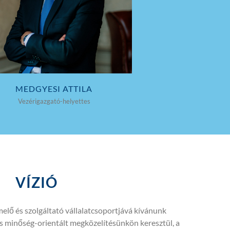
MEDGYESI ATTILA
Vezérigazgató-helyettes
VÍZIÓ
elő és szolgáltató vállalatcsoportjává kívánunk
és minőség-orientált megközelítésünkön keresztül, a