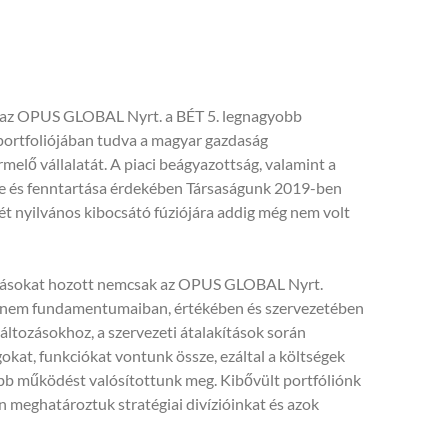
az OPUS GLOBAL Nyrt. a BÉT 5. legnagyobb
, portfoliójában tudva a magyar gazdaság
melő vállalatát. A piaci beágyazottság, valamint a
e és fenntartása érdekében Társaságunk 2019-ben
t nyilvános kibocsátó fúziójára addig még nem volt
zásokat hozott nemcsak az OPUS GLOBAL Nyrt.
hanem fundamentumaiban, értékében és szervezetében
változásokhoz, a szervezeti átalakítások során
at, funkciókat vontunk össze, ezáltal a költségek
óbb működést valósítottunk meg. Kibővült portfóliónk
 meghatároztuk stratégiai divízióinkat és azok