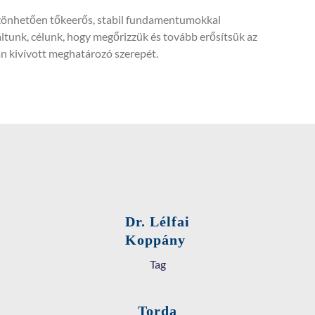
zönhetően tőkeerős, stabil fundamentumokkal
ltunk, célunk, hogy megőrizzük és tovább erősítsük az
 kivívott meghatározó szerepét.
Dr. Lélfai
Koppány
Tag
Torda