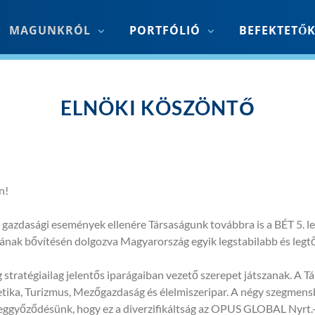
MAGUNKRÓL
PORTFÓLIÓ
BEFEKTETŐ
ELNÖKI KÖSZÖNTŐ
n!
ó gazdasági események ellenére Társaságunk továbbra is a BÉT 5. l
iójának bővítésén dolgozva Magyarország egyik legstabilabb és leg
tratégiailag jelentős iparágaiban vezető szerepet játszanak. A T
rgetika, Turizmus, Mezőgazdaság és élelmiszeripar. A négy szegmens
ggyőződésünk, hogy ez a diverzifikáltság az OPUS GLOBAL Nyrt.-t 