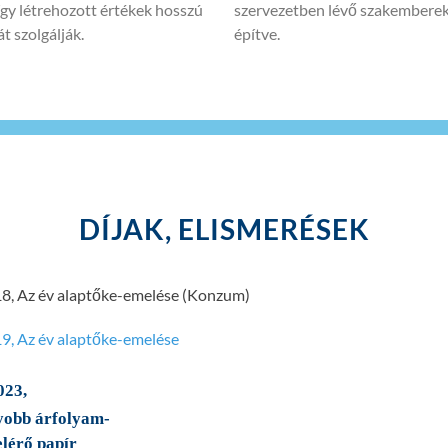
 így létrehozott értékek hosszú
szervezetben lévő szakemberek
t szolgálják.
építve.
DÍJAK, ELISMERÉSEK
8, Az év alaptőke-emelése (Konzum)
9, Az év alaptőke-emelése
023,
yobb árfolyam-
elérő papír