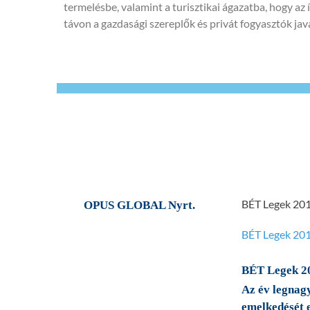
termelésbe, valamint a turisztikai ágazatba, hogy az
távon a gazdasági szereplők és privát fogyasztók javá
BÉT Legek 201
OPUS GLOBAL Nyrt.
BÉT Legek 201
BÉT Legek 2
Az év legnag
emelkedését 