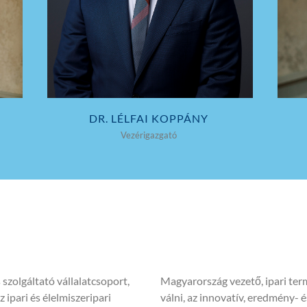
DR. LÉLFAI KOPPÁNY
Vezérigazgató
szolgáltató vállalatcsoport,
Magyarország vezető, ipari term
 ipari és élelmiszeripari
válni, az innovatív, eredmény- 