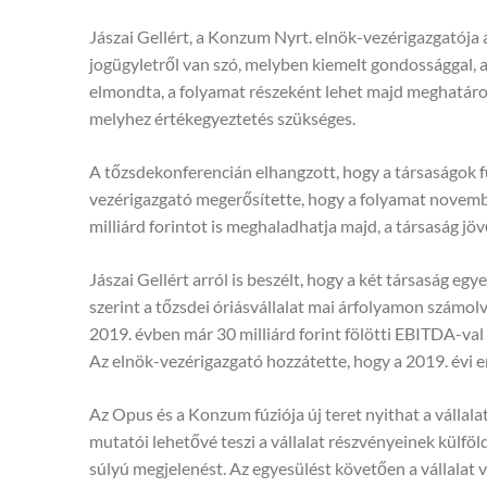
Jászai Gellért, a Konzum Nyrt. elnök-vezérigazgatója 
jogügyletről van szó, melyben kiemelt gondossággal, 
elmondta, a folyamat részeként lehet majd meghatároz
melyhez értékegyeztetés szükséges.
A tőzsdekonferencián elhangzott, hogy a társaságok fú
vezérigazgató megerősítette, hogy a folyamat novembe
milliárd forintot is meghaladhatja majd, a társaság jöv
Jászai Gellért arról is beszélt, hogy a két társaság eg
szerint a tőzsdei óriásvállalat mai árfolyamon számolv
2019. évben már 30 milliárd forint fölötti EBITDA-va
Az elnök-vezérigazgató hozzátette, hogy a 2019. évi e
Az Opus és a Konzum fúziója új teret nyithat a vállal
mutatói lehetővé teszi a vállalat részvényeinek külfö
súlyú megjelenést. Az egyesülést követően a vállalat 