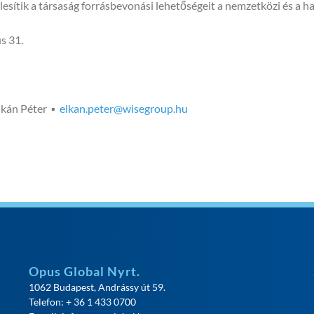
lesítik a társaság forrásbevonási lehetőségeit a nemzetközi és a ha
s 31.
lkán Péter ▪
elkan.peter@wisegroup.hu
Opus Global Nyrt.
1062 Budapest, Andrássy út 59.
Telefon: + 36 1 433 0700