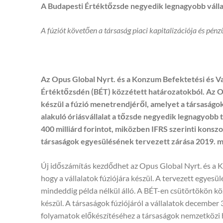
A Budapesti Értéktőzsde negyedik legnagyobb vállal
A fúziót követően a társaság piaci kapitalizációja és pén
Az Opus Global Nyrt. és a Konzum Befektetési és Va
Értéktőzsdén (BÉT) közzétett határozatokból. Az 
készül a fúzió menetrendjéről, amelyet a társasá
alakuló óriásvállalat a tőzsde negyedik legnagyobb t
400 milliárd forintot, miközben IFRS szerinti konszol
társaságok egyesülésének tervezett zárása 2019. m
Új időszámítás kezdődhet az Opus Global Nyrt. és a 
hogy a vállalatok fúziójára készül. A tervezett egye
mindeddig példa nélkül álló. A BÉT-en csütörtökön kö
készül. A társaságok fúziójáról a vállalatok decemb
folyamatok előkészítéséhez a társaságok nemzetközi h