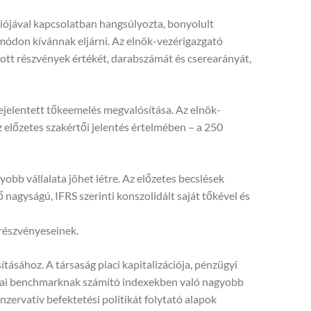
úziójával kapcsolatban hangsúlyozta, bonyolult
 módon kívánnak eljárni. Az elnök-vezérigazgató
tott részvények értékét, darabszámát és cserearányát,
bejelentett tőkeemelés megvalósítása. Az elnök-
 előzetes szakértői jelentés értelmében – a 250
yobb vállalata jöhet létre. Az előzetes becslések
 nagyságú, IFRS szerinti konszolidált saját tőkével és
 részvényeseinek.
tásához. A társaság piaci kapitalizációja, pénzügyi
európai benchmarknak számító indexekben való nagyobb
zervatív befektetési politikát folytató alapok