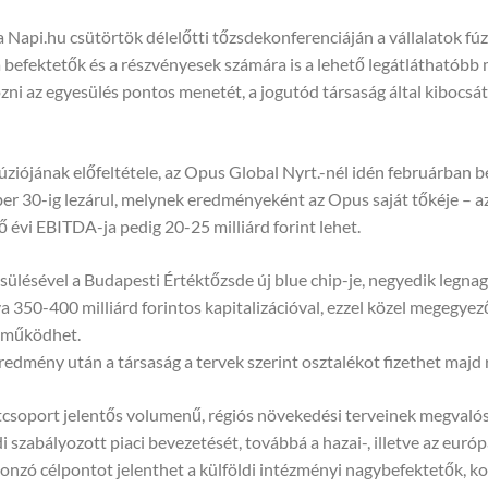
a Napi.hu csütörtök délelőtti tőzsdekonferenciáján a vállalatok f
a befektetők és a részvényesek számára is a lehető legátláthatóbb
ni az egyesülés pontos menetét, a jogutód társaság által kibocsá
ziójának előfeltétele, az Opus Global Nyrt.-nél idén februárban 
r 30-ig lezárul, melynek eredményeként az Opus saját tőkéje – az
ő évi EBITDA-ja pedig 20-25 milliárd forint lehet.
yesülésével a Budapesti Értéktőzsde új blue chip-je, negyedik legnag
a 350-400 milliárd forintos kapitalizációval, ezzel közel megegyező
l működhet.
redmény után a társaság a tervek szerint osztalékot fizethet majd
atcsoport jelentős volumenű, régiós növekedési terveinek megvalósí
ldi szabályozott piaci bevezetését, továbbá a hazai-, illetve az 
vonzó célpontot jelenthet a külföldi intézményi nagybefektetők, kon