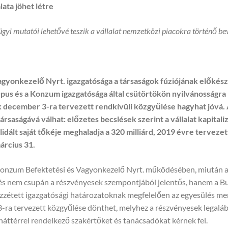
ata jöhet létre
zügyi mutatói lehetővé teszik a vállalat nemzetközi piacokra történő be
gyonkezelő Nyrt. igazgatósága a társaságok fúziójának előkészít
Opus és a Konzum igazgatósága által csütörtökön nyilvánossá
gok december 3-ra tervezett rendkívüli közgyűlése hagyhat jó
ársaságává válhat: előzetes becslések szerint a vállalat kapital
idált saját tőkéje meghaladja a 320 milliárd, 2019 évre tervezett
árcius 31.
Konzum Befektetési és Vagyonkezelő Nyrt. működésében, miután a 
sülés nem csupán a részvényesek szempontjából jelentős, hanem a B
zzétett igazgatósági határozatoknak megfelelően az egyesülés mene
er 3-ra tervezett közgyűlése dönthet, melyhez a részvényesek leg
áttérrel rendelkező szakértőket és tanácsadókat kérnek fel.