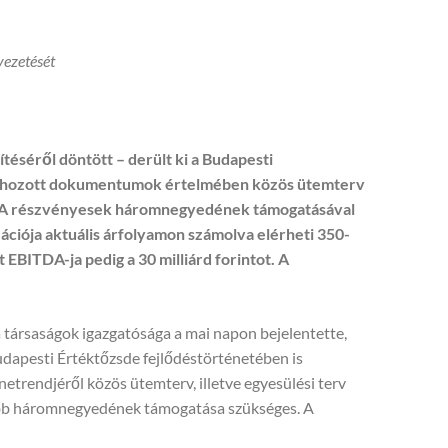
vezetését
éséről döntött – derült ki a Budapesti
gra hozott dokumentumok értelmében közös ütemterv
vá. A részvényesek háromnegyedének támogatásával
izációja aktuális árfolyamon számolva elérheti 350-
 EBITDA-ja pedig a 30 milliárd forintot. A
társaságok igazgatósága a mai napon bejelentette,
udapesti Értéktőzsde fejlődéstörténetében is
trendjéről közös ütemterv, illetve egyesülési terv
alább háromnegyedének támogatása szükséges. A