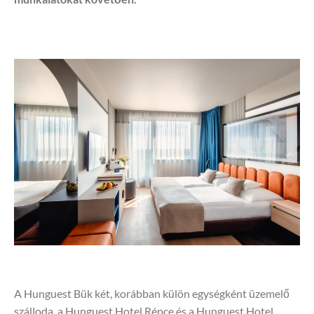
A Hunguest Bük két, korábban külön egységként üzemelő
szálloda, a Hunguest Hotel Répce és a Hunguest Hotel