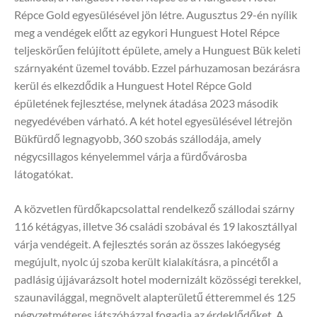
Répce Gold egyesülésével jön létre. Augusztus 29-én nyílik
meg a vendégek előtt az egykori Hunguest Hotel Répce
teljeskörűen felújított épülete, amely a Hunguest Bük keleti
szárnyaként üzemel tovább. Ezzel párhuzamosan bezárásra
kerül és elkezdődik a Hunguest Hotel Répce Gold
épületének fejlesztése, melynek átadása 2023 második
negyedévében várható. A két hotel egyesülésével létrejön
Bükfürdő legnagyobb, 360 szobás szállodája, amely
négycsillagos kényelemmel várja a fürdővárosba
látogatókat.
A közvetlen fürdőkapcsolattal rendelkező szállodai szárny
116 kétágyas, illetve 36 családi szobával és 19 lakosztállyal
várja vendégeit. A fejlesztés során az összes lakóegység
megújult, nyolc új szoba került kialakításra, a pincétől a
padlásig újjávarázsolt hotel modernizált közösségi terekkel,
szaunavilággal, megnövelt alapterületű étteremmel és 125
négyzetméteres játszóházzal fogadja az érdeklődőket. A