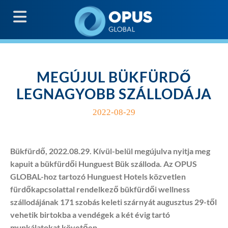
G
MEGÚJUL BÜKFÜRDŐ
LEGNAGYOBB SZÁLLODÁJA
2022-08-29
Bükfürdő, 2022.08.29. Kívül-belül megújulva nyitja meg
kapuit a bükfürdői Hunguest Bük szálloda. Az OPUS
GLOBAL-hoz tartozó Hunguest Hotels közvetlen
fürdőkapcsolattal rendelkező bükfürdői wellness
szállodájának 171 szobás keleti szárnyát augusztus 29-től
vehetik birtokba a vendégek a két évig tartó
munkálatokat követően.