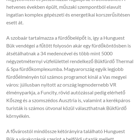
hetvenes években épült, műszaki szempontból elavult
ingatlan komplex gépészeti és energetikai korszerűsítésen
esett át.
A szobaár tartalmazza a fürdőbelépőt is, így a Hunguest
Bük vendégei a fűtött folyosón akár egy fürdőköntösben is
átsétálhatnak a 34 medencével és több mint 5000
négyzetméternyi vízfelülettel rendelkező Bükfürdő Thermal
& Spa fürdőkomplexumba. Magyarország egyik legjobb
fürdőélményén túl számos programot kínál a Vas megyei
város: júliusban nyitott az ország legmodernebb VR
élményparkja, a Funcity, rövid autózással pedig elérhető
Kőszeg és a szomszédos Ausztria is, valamint a kerékpáros
turisták is számos útvonal közül választhatnak Bükfürdő
környékén.
A fővárostól mindössze kétórányira található Hunguest
Bük a várakozások szerint a belföldi utazók mellett