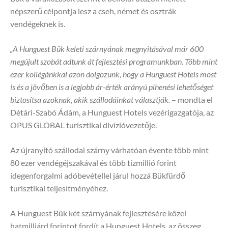
népszerű célpontja lesz a cseh, német és osztrák
vendégeknek is.
„A Hunguest Bük keleti szárnyának megnyitásával már 600
megújult szobát adtunk át fejlesztési programunkban. Több mint
ezer kollégánkkal azon dolgozunk, hogy a Hunguest Hotels most
is és a jövőben is a legjobb ár-érték arányú pihenési lehetőséget
biztosítsa azoknak, akik szállodáinkat választják.
– mondta el
Détári-Szabó Ádám, a Hunguest Hotels vezérigazgatója, az
OPUS GLOBAL turisztikai divízióvezetője.
Az újranyitó szállodai szárny várhatóan évente több mint
80 ezer vendégéjszakával és több tízmillió forint
idegenforgalmi adóbevétellel járul hozzá Bükfürdő
turisztikai teljesítményéhez.
A Hunguest Bük két szárnyának fejlesztésére közel
hatmilliárd forintot fordít a Hunguest Hotels, az összeg