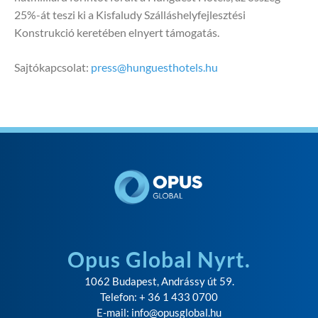
25%-át teszi ki a Kisfaludy Szálláshelyfejlesztési
Konstrukció keretében elnyert támogatás.
Sajtókapcsolat:
press@hunguesthotels.hu
Opus Global Nyrt.
1062 Budapest, Andrássy út 59.
Telefon: + 36 1 433 0700
E-mail:
info@opusglobal.hu