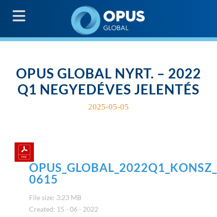
G
OPUS GLOBAL NYRT. – 2022
Q1 NEGYEDÉVES JELENTÉS
2025-05-05
OPUS_GLOBAL_2022Q1_KONSZ_J
0615
File size: 3.23 MB
Created: 15 - 06 - 2022