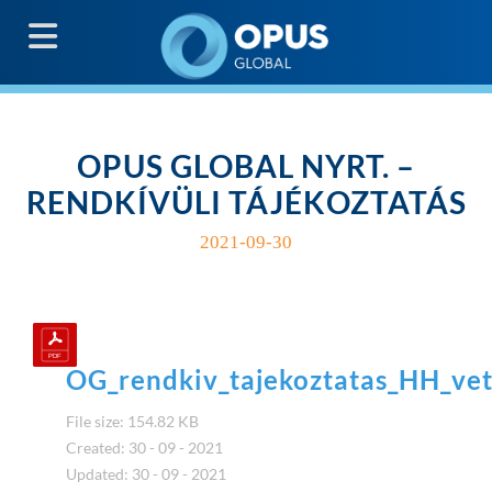
G
OPUS GLOBAL NYRT. –
RENDKÍVÜLI TÁJÉKOZTATÁS
2021-09-30
OG_rendkiv_tajekoztatas_HH_vet
File size: 154.82 KB
Created: 30 - 09 - 2021
Updated: 30 - 09 - 2021