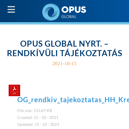
G
OPUS GLOBAL NYRT. –
RENDKÍVÜLI TÁJÉKOZTATÁS
2021-10-15
OG_rendkiv_tajekoztatas_HH_Kr
File size: 153.67 KB
Created: 15 - 10 - 2021
Updated: 15 - 10 - 2021