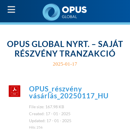
G
OPUS GLOBAL NYRT. – SAJÁT
RÉSZVÉNY TRANZAKCIÓ
2025-01-17
OPUS_részvény
vásárlás_20250117_HU
File size: 167.98 KB
Created: 17 - 01 - 2025
Updated: 17 - 01 - 2025
Hits: 256