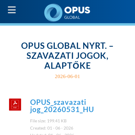
G
OPUS GLOBAL NYRT. –
SZAVAZATI JOGOK,
ALAPTŐKE
2026-06-01
OPUS_szavazati
jog_20260531_HU
File size: 199.41 KB
Created: 01 - 06 - 2026