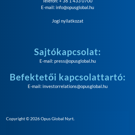
Telefon: + 36 1 433 0700
E-mail:
info@opusglobal.hu
Jogi nyilatkozat
Sajtókapcsolat:
E-mail:
press@opusglobal.hu
Befektetői kapcsolattartó:
E-mail:
investorrelations@opusglobal.hu
Copyright © 2026
Opus Global Nyrt
.