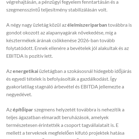
végrehajtásán, a pénzügyi fegyelem fenntartásán és a
szegmensszintű teljesítmény stabilizálásán volt.
A négy nagy üzletág közül az
élelmiszeriparban
továbbra is
gondot okozott az alapanyagárak növekedése, míg a
késztermékek árának csökkenése 2026-ban tovább
folytatódott. Ennek ellenére a bevételek jól alakultak és az
EBITDA is pozitív lett.
Az
energetikai
üzletágban a szokásosnál hidegebb időjárás
és egyedi tételek is befolyásolták a gazdálkodást. Így
gyakorlatilag stagnáló árbevétel és EBITDA jellemezte a
negyedévet.
Az
építőipar
szegmens helyzetét továbbra is nehezítik a
teljes ágazatban elmaradt beruházások, amelyek
természetesen érintették a csoport tagvállalatait is. E
mellett a terveknek megfelelően kifutó projektek hatása