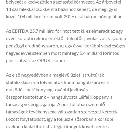
bélyegét a kedvezőtlen gazdasági környezet. Az árbevétel
14 százalékkal csökkent a bázishoz képest, de még így is
közel 104 milliárd forint volt 2026 első három hónapjában.
Az EBITDA 25,7 milliárd forintot tett ki, ez elmaradt az egy
évvel korábbi rekord értéktől. Jelentős javulás volt viszont a
pénzügyi eredmény soron, az egy évvel korábbi veszteséges
negyedévvel szemben most mintegy 5,4 milliárd forintos
plusszal zárt az OPUS-csoport.
Az első negyedévben a meglévő üzleti struktúrák
stabilizálására, a folyamatok finomhangolására és a
működési hatékonyság további javítására
összpontosítottunk – hangsúlyozta Lélfai Koppány, a
társaság vezérigazgatója. A portfólióban szereplő
társaságok tevékenysége változatlan szervezeti keretek
között folytatódott, így a fókusz elsősorban a korábbi
években kialakított stratégiai irányok következetes