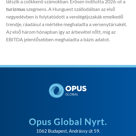
látszik a csökkenő számokban. Erősen indította 2026-ot a
turizmus
szegmens. A Hunguest szállodáiban az első
negyedévben is folytatódott a vendégéjszakák emelkedő
trendje, ráadásul a mértéke meghaladta a versenytársakét.
Az első három hónapban így az árbevétel nőtt, míg az
EBITDA jelentősebben meghaladta a bázis adatot.
Opus Global Nyrt.
1062 Budapest, Andrássy út 59.