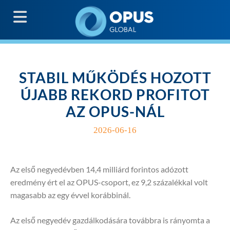
G
STABIL MŰKÖDÉS HOZOTT
ÚJABB REKORD PROFITOT
AZ OPUS-NÁL
2026-06-16
Az első negyedévben 14,4 milliárd forintos adózott
eredmény ért el az OPUS-csoport, ez 9,2 százalékkal volt
magasabb az egy évvel korábbinál.
Az első negyedév gazdálkodására továbbra is rányomta a